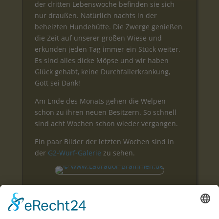
der dritten Lebenswoche befinden sie sich
nur draußen. Natürlich nachts in der
beheizten Hundehütte. Die Zwerge genießen
die Zeit auf unserer großen Wiese und
erkunden jeden Tag immer ein Stück weiter.
Es sind alles dicke Möpse und wir haben
Glück gehabt, keine Durchfallerkrankung,
Gott sei Dank!
Am Ende des Monats gehen die Welpen
schon zu ihren neuen Besitzern. So schnell
sind acht Wochen schon wieder vergangen.
Ein paar Bilder der letzten Wochen sind in
der
G2-Wurf-Galerie
zu sehen.