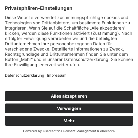
11.03.2022
Am 4. März ist unser G2-Wurf
gefallen!
Wir freuen uns über 3 Rüden und 2
Hündinnen mit beachtlichen
Geburtsgewichten. Der schwerste Welpe wog
515g und die Geburt zog sich von 01:00h
nachts bis morgens um 10:00h. Trotz
schwerer Geburt verlief alles gut und den
Welpen sowie der Mama geht es prima.
Alle Welpen sind bereits vergeben!