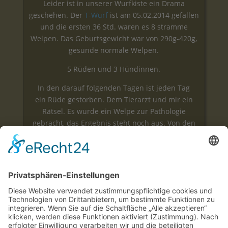
Leider ist in unserer Wurfkiste ein Drama
geschehen. Der
T-Wurf
ist am 05.02.2014 gefallen
und die ersten 36 Std. waren es 8 stramme
Welpen. Das Geburtsgewicht war von 290g-420g,
gesunde normale Welpen.
5 Rüden und 3 Hündinnen.
In den darauf folgenden Tagen ist jeden Tag
ein Rüde gestorben. Dem Tierarzt und mir ein
Rätsel. Es wurde ein Welpe zur Pathologie
gebracht, das Ergebnis steht noch aus. Von den
restlichen Welpen ist keiner zu vergeben.
Sollte alles funktionieren, plane ich mit
Rosa
und
Brammi
im Herbst einen Wurf.