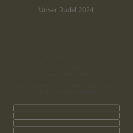
Unser Rudel 2024
Von links nach rechts:
Lisbeth aus der Dom- und Römerstadt – Friss
Champion of Liberty *Frieda*
Natascha aus der Dom- und Römerstadt – Melmark
aus der Dom- und Römerstadt