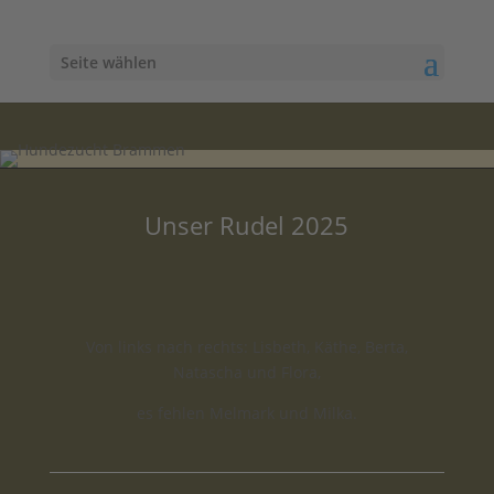
Seite wählen
Unser Rudel 2025
Von links nach rechts: Lisbeth, Käthe, Berta,
Natascha und Flora,
es fehlen Melmark und Milka.