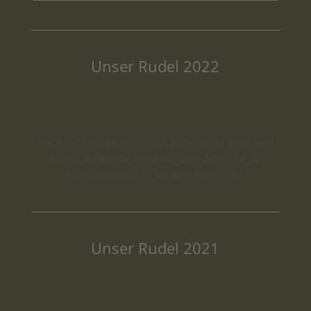
Unser Rudel 2022
Von links nach rechts: Clara, Frida, Milka, Flora und
sitzend die Wilma. Bella war zum Zeitpunkt der
Aufnahme noch in der Sommerfrische.​
Unser Rudel 2021