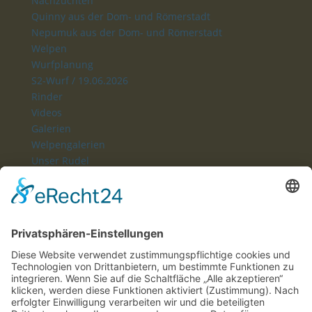
Nachzuchten
Quinny aus der Dom- und Römerstadt
Nepumuk aus der Dom- und Römerstadt
Welpen
Wurfplanung
S2-Wurf / 19.06.2026
Rinder
Videos
Galerien
Welpengalerien
Unser Rudel
Kontakt
Links
Home
Seite wählen
Keine Ergebnisse
gefunden